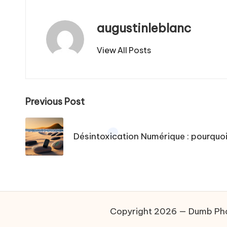
augustinleblanc
View All Posts
Post
Previous Post
navigation
Désintoxication Numérique : pourqu
Copyright 2026 — Dumb Phone